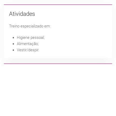
Atividades
Treino especializado em:
Higiene pessoal;
Alimentação;
Vestir/despir.
Destinatários
Pessoas adultas com doença mental
Objetivos